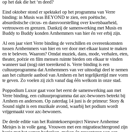
op het dak die het ‘m deed?
Eind oktober stond er spektakel op het programma van Verre
binding: in Musis was BEYOND te zien, een poëtische,
absurdistische circus- en dansvoorstelling over kwetsbaarheid,
vertrouwen en grenzen. Dankzij de samenwerking met Musis en
Buddy to Buddy konden Arnhemmers van hier én ver erbij zijn.
Al een jaar viert Verre binding de verschillen en overeenkomsten
tussen Arnhemmers van hier en ver door met elkaar kunst te maken
en te beleven. Waarom? Omdat muziek, dans, mode, verhalen, eten,
theater, poëzie en film mensen ruimte bieden om elkaar te vinden
wanneer taal (nog) niet toereikend is. Verre binding is een
cultuurprogramma dat Arnhemmers van ver uitnodigt deel te nemen
aan het culturele aanbod van Arnhem en het tegelijkertijd mee vorm
te geven. Zo voelen zij zich vanaf dag één welkom in onze stad.
Poppodium Luxor gaat voor het eerst de samenwerking aan met
Verre binding, een cultuurprogramma dat azc-bewoners betrekt bij
Arnhem en andersom. Op zaterdag 14 juni is de primeur: Story &
Sound night is een muzikale avond, waarbij het podium wordt
vrijgemaakt voor azc-bewoners.
De derde editie van het Ruimtekoersproject Nieuwe Arnhemse
Meisjes is in volle gang. Vrouwen met een migratieachtergrond zijn