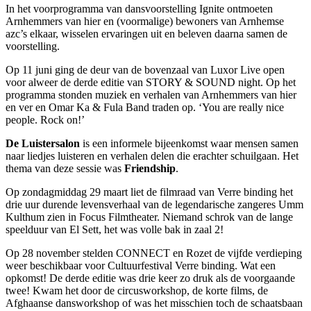
In het voorprogramma van dansvoorstelling Ignite ontmoeten
Arnhemmers van hier en (voormalige) bewoners van Arnhemse
azc’s elkaar, wisselen ervaringen uit en beleven daarna samen de
voorstelling.
Op 11 juni ging de deur van de bovenzaal van Luxor Live open
voor alweer de derde editie van STORY & SOUND night. Op het
programma stonden muziek en verhalen van Arnhemmers van hier
en ver en Omar Ka & Fula Band traden op. ‘You are really nice
people. Rock on!’
De Luistersalon
is een informele bijeenkomst waar mensen samen
naar liedjes luisteren en verhalen delen die erachter schuilgaan. Het
thema van deze sessie was
Friendship
.
Op zondagmiddag 29 maart liet de filmraad van Verre binding het
drie uur durende levensverhaal van de legendarische zangeres Umm
Kulthum zien in Focus Filmtheater. Niemand schrok van de lange
speelduur van El Sett, het was volle bak in zaal 2!
Op 28 november stelden CONNECT en Rozet de vijfde verdieping
weer beschikbaar voor Cultuurfestival Verre binding. Wat een
opkomst! De derde editie was drie keer zo druk als de voorgaande
twee! Kwam het door de circusworkshop, de korte films, de
Afghaanse dansworkshop of was het misschien toch de schaatsbaan