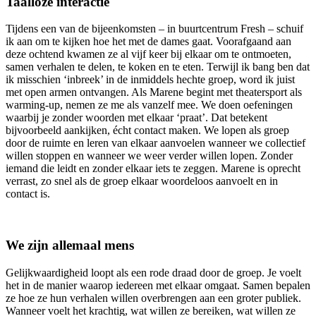
Taalloze interactie
Tijdens een van de bijeenkomsten – in buurtcentrum Fresh – schuif
ik aan om te kijken hoe het met de dames gaat. Voorafgaand aan
deze ochtend kwamen ze al vijf keer bij elkaar om te ontmoeten,
samen verhalen te delen, te koken en te eten. Terwijl ik bang ben dat
ik misschien ‘inbreek’ in de inmiddels hechte groep, word ik juist
met open armen ontvangen. Als Marene begint met theatersport als
warming-up, nemen ze me als vanzelf mee. We doen oefeningen
waarbij je zonder woorden met elkaar ‘praat’. Dat betekent
bijvoorbeeld aankijken, écht contact maken. We lopen als groep
door de ruimte en leren van elkaar aanvoelen wanneer we collectief
willen stoppen en wanneer we weer verder willen lopen. Zonder
iemand die leidt en zonder elkaar iets te zeggen. Marene is oprecht
verrast, zo snel als de groep elkaar woordeloos aanvoelt en in
contact is.
We zijn allemaal mens
Gelijkwaardigheid loopt als een rode draad door de groep. Je voelt
het in de manier waarop iedereen met elkaar omgaat. Samen bepalen
ze hoe ze hun verhalen willen overbrengen aan een groter publiek.
Wanneer voelt het krachtig, wat willen ze bereiken, wat willen ze