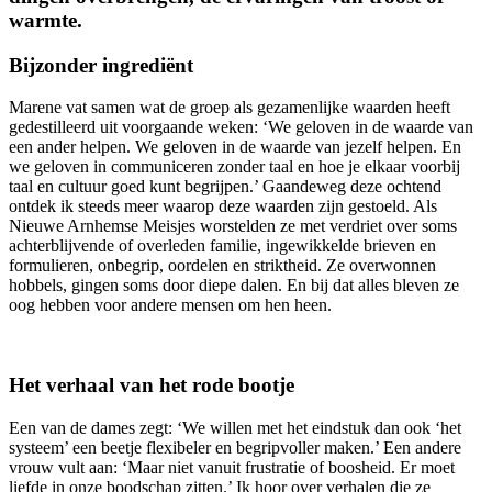
warmte.
Bijzonder ingrediënt
Marene vat samen wat de groep als gezamenlijke waarden heeft
gedestilleerd uit voorgaande weken: ‘We geloven in de waarde van
een ander helpen. We geloven in de waarde van jezelf helpen. En
we geloven in communiceren zonder taal en hoe je elkaar voorbij
taal en cultuur goed kunt begrijpen.’ Gaandeweg deze ochtend
ontdek ik steeds meer waarop deze waarden zijn gestoeld. Als
Nieuwe Arnhemse Meisjes worstelden ze met verdriet over soms
achterblijvende of overleden familie, ingewikkelde brieven en
formulieren, onbegrip, oordelen en striktheid. Ze overwonnen
hobbels, gingen soms door diepe dalen. En bij dat alles bleven ze
oog hebben voor andere mensen om hen heen.
Het verhaal van het rode bootje
Een van de dames zegt: ‘We willen met het eindstuk dan ook ‘het
systeem’ een beetje flexibeler en begripvoller maken.’ Een andere
vrouw vult aan: ‘Maar niet vanuit frustratie of boosheid. Er moet
liefde in onze boodschap zitten.’ Ik hoor over verhalen die ze