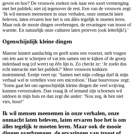
geven en hoe? De vrouwen zoeken ook naar een soort vermenging
met het publiek; niet zij tegenover de rest. Een van de vrouwen zegt:
‘Ik wil mensen meenemen in onze verhalen, onze onmacht laten
beleven, laten ervaren hoe het is om álles tegelijk te moeten leren.
Maar ook de mooie dingen overbrengen, de ervaringen van troost of
warmte. En natuurlijk onze culturen laten proeven (ook letterlijk!).’
Ogenschijnlijk kleine dingen
Marene luistert aandachtig en geeft soms een voorzet, stelt vragen
om iets aan te scherpen of vat iets samen om te kijken of de groep
inderdaad nog (of weer) op één lijn is. Zo checkt ze: ‘Je zoekt dus
echt interactie met het publiek?’ Meer vrouwen knikken
instemmend. Eentje veert op: ‘Samen met mijn collega durf ik mijn
verhaal wel te vertellen voor een microfoon.’ Haar buurvrouw zegt:
‘Soms gaat het om ogenschijnlijk kleine dingen die veel wrijving
kunnen veroorzaken. Dan vraag ik of iemand zijn schoenen wil
uitdoen in mijn huis en dan zegt die ander: ‘Nou zeg, ik ben niet
vies, hoor!’
Ik wil mensen meenemen in onze verhalen, onze
onmacht laten beleven, laten ervaren hoe het is om
álles tegelijk te moeten leren. Maar ook de mooie
dingen overbrengen, de ervaringen van troost of