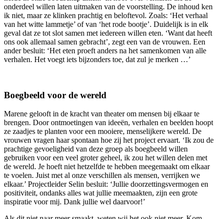
onderdeel willen laten uitmaken van de voorstelling. De inhoud ken
ik niet, maar ze klinken prachtig en beloftevol. Zoals: ‘Het verhaal
van het witte lammetje’ of van ‘het rode bootje’. Duidelijk is in elk
geval dat ze tot slot samen met iedereen willen eten. ‘Want dat heeft
ons ook allemaal samen gebracht’, zegt een van de vrouwen. Een
ander besluit: ‘Het eten proeft anders na het samenkomen van alle
verhalen. Het voegt iets bijzonders toe, dat zul je merken …’
Boegbeeld voor de wereld
Marene gelooft in de kracht van theater om mensen bij elkaar te
brengen. Door ontmoetingen van ideeën, verhalen en beelden hoopt
ze zaadjes te planten voor een mooiere, menselijkere wereld. De
vrouwen vragen haar spontaan hoe zij het project ervaart. ‘Ik zou de
prachtige gevoeligheid van deze groep als boegbeeld willen
gebruiken voor een veel groter geheel, ik zou het willen delen met
de wereld. Je hoeft niet hetzelfde te hebben meegemaakt om elkaar
te voelen. Juist met al onze verschillen als mensen, verrijken we
elkaar.’ Projectleider Selin besluit: ‘Jullie doorzettingsvermogen en
positiviteit, ondanks alles wat jullie meemaakten, zijn een grote
inspiratie voor mij. Dank jullie wel daarvoor!’
Als dit niet naar meer smaakt, weten wij het ook niet meer. Kom